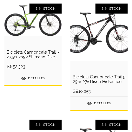
SIN STOCK
SIN STOCK
Bicicleta Cannondale Trail 7
27,5er 2x9v Shimano Disco
2018
$652.323
Bicicleta Cannondale Trail 5
DETALLES
29er 27v Disco Hidraulico
$810.253
DETALLES
SIN STOCK
SIN STOCK