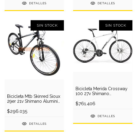
DETALLES
DETALLES
SIN STOCK
SIN STOCK
Bicicleta Merida Crossway
100 27v Shimano
Bicicleta Mtb Skinred Sioux
Hidraulico
29er 21v Shimano Aluminio
$761.406
V-brak
$296.035
DETALLES
DETALLES