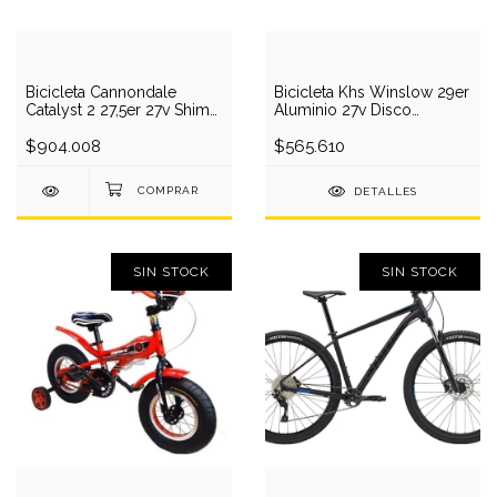
Bicicleta Cannondale
Bicicleta Khs Winslow 29er
Catalyst 2 27,5er 27v Shima
Aluminio 27v Disco
Disco 2018
Bloqueo
$904.008
$565.610
DETALLES
SIN STOCK
SIN STOCK