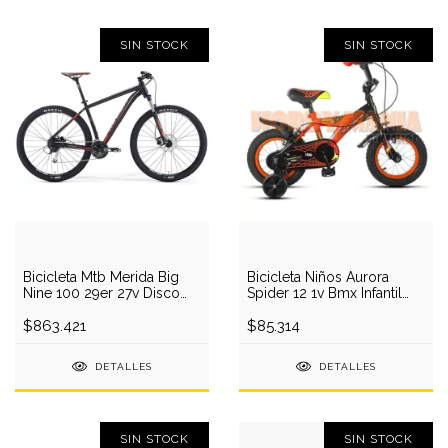
SIN STOCK
SIN STOCK
Bicicleta Mtb Merida Big
Bicicleta Niños Aurora
Nine 100 29er 27v Disco
Spider 12 1v Bmx Infantil
Hidrau 2017
Colores
$863.421
$85.314
DETALLES
DETALLES
SIN STOCK
SIN STOCK