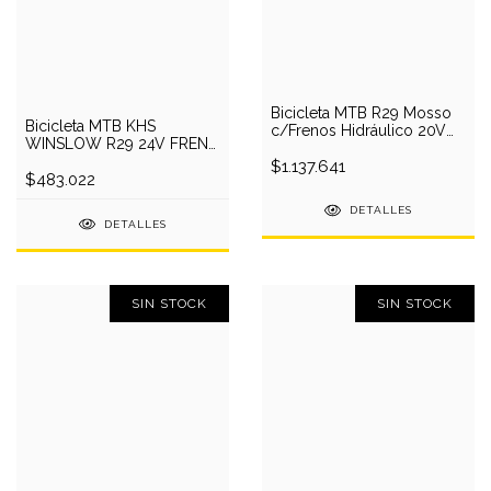
Bicicleta MTB R29 Mosso
Bicicleta MTB KHS
c/Frenos Hidráulico 20V
WINSLOW R29 24V FRENO
Shimano Deore
HIDRAULICO
$1.137.641
$483.022
DETALLES
DETALLES
SIN STOCK
SIN STOCK