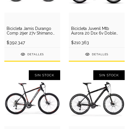
Bicicleta Jamis Durango
Bicicleta Juvenil Mtb
Comp 29er 27v Shimano
Aurora 20 Dsx 6v Doble
Disco Hidrauli
Suspension
$392.347
$210.363
DETALLES
DETALLES
SIN STOCK
SIN STOCK