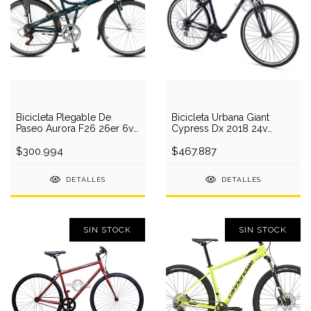
Bicicleta Plegable De
Bicicleta Urbana Giant
Paseo Aurora F26 26er 6v
Cypress Dx 2018 24v
Aluminio
Shimano
$300.994
$467.887
DETALLES
DETALLES
SIN STOCK
SIN STOCK