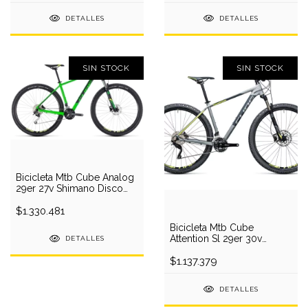
DETALLES
DETALLES
SIN STOCK
SIN STOCK
Bicicleta Mtb Cube Analog
29er 27v Shimano Disco
Hidraulico
$1.330.481
Bicicleta Mtb Cube
Attention Sl 29er 30v
DETALLES
Shimano Disco Hidraulico
$1.137.379
DETALLES