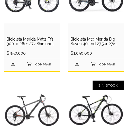
Bicicleta Merida Matts Tfs
Bicicleta Mtb Merida Big
300-d 26er 27v Shimano
Seven 40-md 27,5er 27v
Aluminio
Disco 2017
$950.000
$1.050.000
SIN STOCK