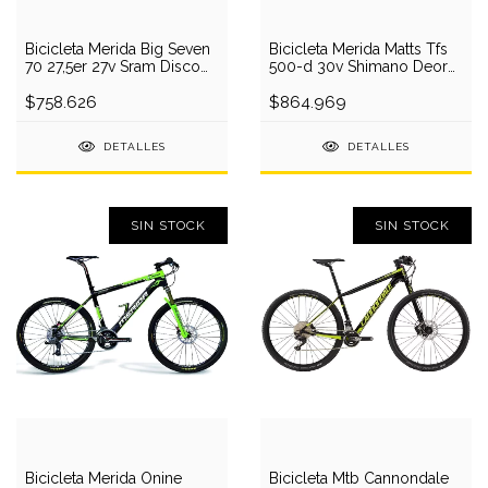
Bicicleta Merida Big Seven
Bicicleta Merida Matts Tfs
70 27,5er 27v Sram Disco
500-d 30v Shimano Deore
Aluminio
Deore Xt
$758.626
$864.969
DETALLES
DETALLES
SIN STOCK
SIN STOCK
Bicicleta Merida Onine
Bicicleta Mtb Cannondale