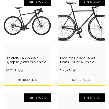
SIN STOCK
SIN STOCK
Bicicleta Cannondale
Bicicleta Urbana Jamis
Synapse 700er 20v Shima
Beatnik 28er Aluminio
Tiagra 2018
Single Speed Colores
$1.218.075
$257.109
DETALLES
DETALLES
SIN STOCK
SIN STOCK