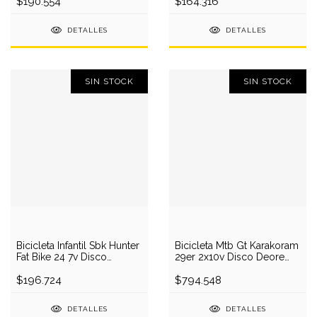
$190.554
$164.316
DETALLES
DETALLES
SIN STOCK
SIN STOCK
Bicicleta Infantil Sbk Hunter
Bicicleta Mtb Gt Karakoram
Fat Bike 24 7v Disco
29er 2x10v Disco Deore
Colores
Hidraulico
$196.724
$794.548
DETALLES
DETALLES