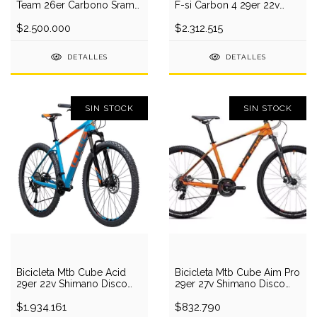
Team 26er Carbono Sram
F-si Carbon 4 29er 22v
X0 Manitou R7
Shiman Lefty
$2.500.000
$2.312.515
DETALLES
DETALLES
SIN STOCK
SIN STOCK
Bicicleta Mtb Cube Acid
Bicicleta Mtb Cube Aim Pro
29er 22v Shimano Disco
29er 27v Shimano Disco
Hidraulico Al
Hidraulico
$1.934.161
$832.790