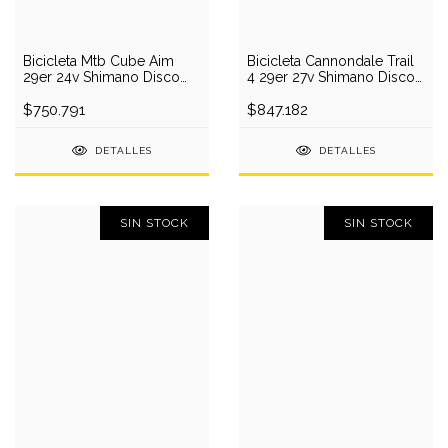
Bicicleta Mtb Cube Aim
Bicicleta Cannondale Trail
29er 24v Shimano Disco
4 29er 27v Shimano Disco
Mecánico
2016
$750.791
$847.182
DETALLES
DETALLES
SIN STOCK
SIN STOCK