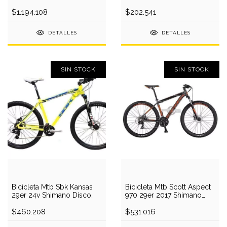
Disco Hidraulico
Accesorios
$1.194.108
$202.541
DETALLES
DETALLES
SIN STOCK
SIN STOCK
Bicicleta Mtb Sbk Kansas
Bicicleta Mtb Scott Aspect
29er 24v Shimano Disco
970 29er 2017 Shimano
Alumini 2018
Disco Alumi
$460.208
$531.016