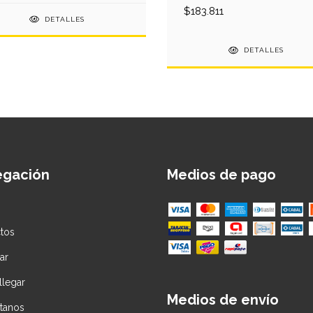
$183.811
DETALLES
DETALLES
egación
Medios de pago
tos
ar
legar
Medios de envío
tanos