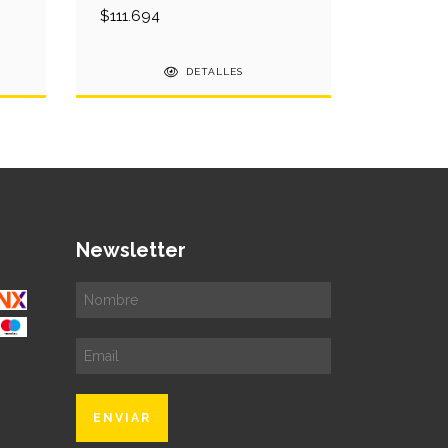
$111.694
$467.59
DETALLES
Newsletter