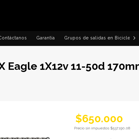
Contáctanos
Garantía
Grupos de salidas en Bicicleta
 Eagle 1X12v 11-50d 170m
$650.000
Precio sin impuestos
$537.190,08