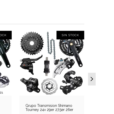
TOCK
SIN STOCK
Grupo Transmision Shimano
Grupo Tr
Tourney 24v 29er 27,5er 26er
1x11v Cas