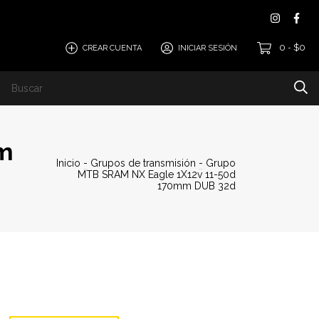
0
$0
CREAR CUENTA
INICIAR SESIÓN
-
FAQ
m
Inicio
-
Grupos de transmisión
-
Grupo
MTB SRAM NX Eagle 1X12v 11-50d
170mm DUB 32d