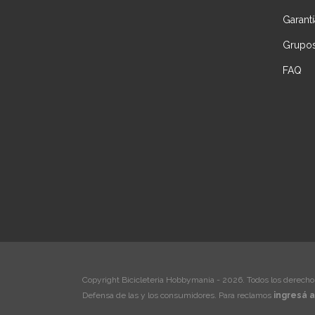
Garantí
Grupos 
FAQ
Copyright Bicicleteria Hobbymania - 2026. Todos los derecho
Defensa de las y los consumidores. Para reclamos
ingresá a