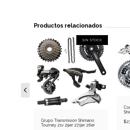
Productos relacionados
SIN STOCK
SIN STOCK
Com
Shi
icleta
Grupo Transmision Shimano
$2
R4700
Tourney 21v 29er 27,5er 26er