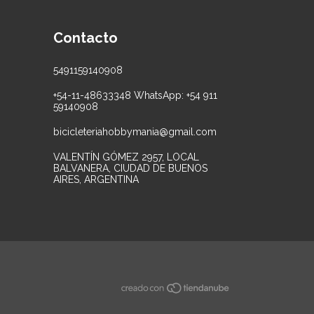
Contacto
5491159140908
+54-11-48633348 WhatsApp: +54 911
59140908
bicicleteriahobbymania@gmail.com
VALENTÍN GÓMEZ 2957, LOCAL
BALVANERA, CIUDAD DE BUENOS
AIRES, ARGENTINA