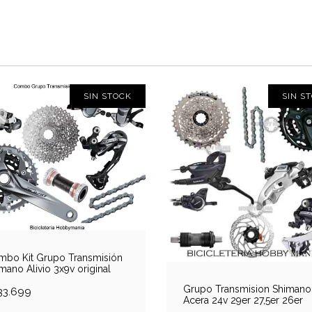
SIN STOCK
SIN S
bo Kit Grupo Transmisión
mano Alivio 3x9v original
Grupo Transmision Shimano
33.699
Acera 24v 29er 27,5er 26er