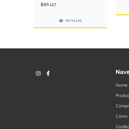
$86.127
DETALLES
Nav
Home
Produc
Compr
Cómo l
Contác